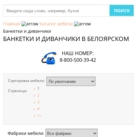
МЕБЕЛЬ
ДЛЯ
Главная
Каталог мебели
КУХНИ
Банкетки и диванчики
БАНКЕТКИ И ДИВАНЧИКИ В БЕЛОЯРСКОМ
ДЕТСКАЯ
МЕБЕЛЬ
НАШ НОМЕР:
МЯГКАЯ
8-800-500-39-42
МЕБЕЛЬ
ШКАФЫ
Сортировка мебели:
1
Страницы
МЕБЕЛЬ
2
ДЛЯ
СПАЛЬНИ
3
4
>>
МЕБЕЛЬ
ДЛЯ
ГОСТИНОЙ
Фабрики мебели: