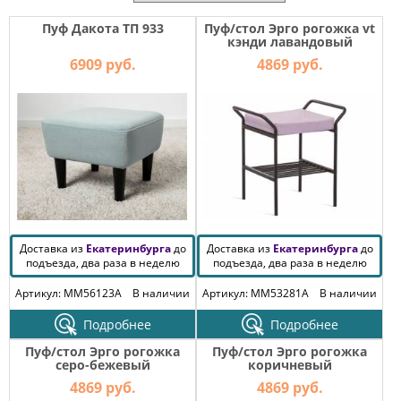
МЕБЕЛЬ
ДЛЯ
Пуф Дакота ТП 933
Пуф/стол Эрго рогожка vt
ПРИХОЖЕЙ
кэнди лавандовый
6909 руб.
4869 руб.
КОМПЬЮТЕРНЫЕ
СТОЛЫ
ОФИСНАЯ
МЕБЕЛЬ
МАТРАСЫ
МЕБЕЛЬ
Доставка из
Екатеринбурга
до
Доставка из
Екатеринбурга
до
ДЛЯ
подъезда, два раза в неделю
подъезда, два раза в неделю
ВАННОЙ
Артикул: MM56123A
В наличии
Артикул: MM53281A
В наличии
МЕБЕЛЬ-
ТРАНСФОРМЕР
Подробнее
Подробнее
Пуф/стол Эрго рогожка
Пуф/стол Эрго рогожка
РАЗНАЯ
серо-бежевый
коричневый
МЕБЕЛЬ
4869 руб.
4869 руб.