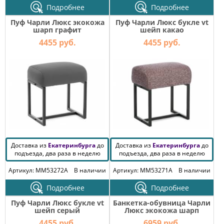
Подробнее
Подробнее
Пуф Чарли Люкс экокожа
Пуф Чарли Люкс букле vt
шарп графит
шейп какао
4455 руб.
4455 руб.
Доставка из
Екатеринбурга
до
Доставка из
Екатеринбурга
до
подъезда, два раза в неделю
подъезда, два раза в неделю
Артикул: MM53272A
В наличии
Артикул: MM53271A
В наличии
Подробнее
Подробнее
Пуф Чарли Люкс букле vt
Банкетка-обувница Чарли
шейп серый
Люкс экокожа шарп
чёрный
4455 руб.
6959 руб.