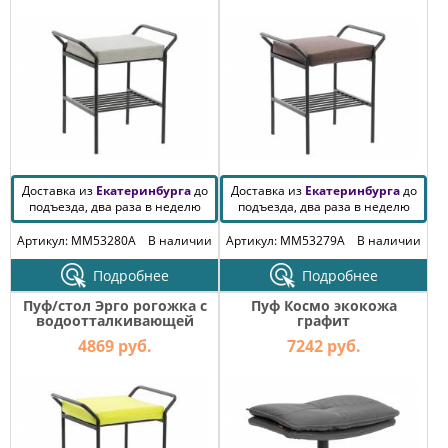
КОМОДЫ
ЖУРНАЛЬНЫЕ
СТОЛЫ
ТУАЛЕТНЫЕ
СТОЛИКИ
БАНКЕТКИ
И
ДИВАНЧИКИ
Доставка из
Екатеринбурга
до
Доставка из
Екатеринбурга
до
САДОВАЯ
подъезда, два раза в неделю
подъезда, два раза в неделю
МЕБЕЛЬ
Артикул: MM53280A
В наличии
Артикул: MM53279A
В наличии
ЗЕРКАЛА
Подробнее
Подробнее
Пуф/стол Эрго рогожка с
Пуф Космо экокожа
водоотталкивающей
графит
ФАБРИКИ
пропиткой лайм
МЕБЕЛИ
4869 руб.
7242 руб.