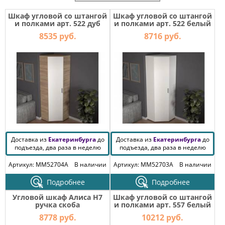
МЕБЕЛЬ
ДЛЯ
Шкаф угловой со штангой
Шкаф угловой со штангой
ПРИХОЖЕЙ
и полками арт. 522 дуб
и полками арт. 522 белый
сонома/белый
8535 руб.
8716 руб.
КОМПЬЮТЕРНЫЕ
СТОЛЫ
ОФИСНАЯ
МЕБЕЛЬ
МАТРАСЫ
МЕБЕЛЬ
Доставка из
Екатеринбурга
до
Доставка из
Екатеринбурга
до
ДЛЯ
подъезда, два раза в неделю
подъезда, два раза в неделю
ВАННОЙ
Артикул: MM52704A
В наличии
Артикул: MM52703A
В наличии
МЕБЕЛЬ-
ТРАНСФОРМЕР
Подробнее
Подробнее
Угловой шкаф Алиса H7
Шкаф угловой со штангой
РАЗНАЯ
ручка скоба
и полками арт. 557 белый
МЕБЕЛЬ
8778 руб.
10212 руб.