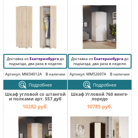
КОМОДЫ
ЖУРНАЛЬНЫЕ
СТОЛЫ
ТУАЛЕТНЫЕ
СТОЛИКИ
БАНКЕТКИ
И
ДИВАНЧИКИ
Доставка из
Екатеринбурга
до
Доставка из
Екатеринбурга
до
САДОВАЯ
подъезда, два раза в неделю
подъезда, два раза в неделю
МЕБЕЛЬ
Артикул: MM34012A
В наличии
Артикул: MM52697A
В наличии
ЗЕРКАЛА
Подробнее
Подробнее
Шкаф угловой со штангой
Шкаф Угловой 760 венге-
и полками арт. 557 дуб
лоредо
ФАБРИКИ
сонома/белый
МЕБЕЛИ
10282 руб.
10785 руб.