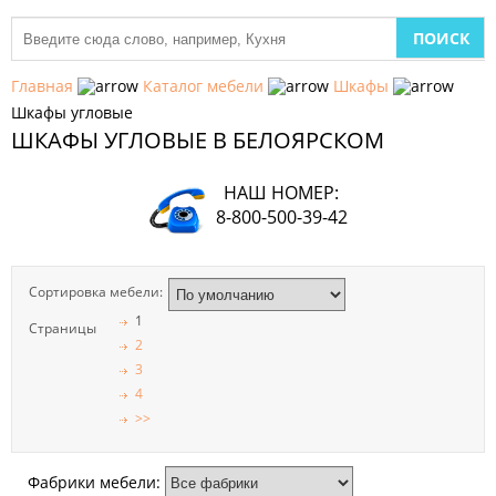
МЕБЕЛЬ
ДЛЯ
Главная
Каталог мебели
Шкафы
КУХНИ
Шкафы угловые
ШКАФЫ УГЛОВЫЕ В БЕЛОЯРСКОМ
ДЕТСКАЯ
МЕБЕЛЬ
НАШ НОМЕР:
МЯГКАЯ
8-800-500-39-42
МЕБЕЛЬ
ШКАФЫ
Сортировка мебели:
1
Страницы
МЕБЕЛЬ
2
ДЛЯ
СПАЛЬНИ
3
4
>>
МЕБЕЛЬ
ДЛЯ
ГОСТИНОЙ
Фабрики мебели: