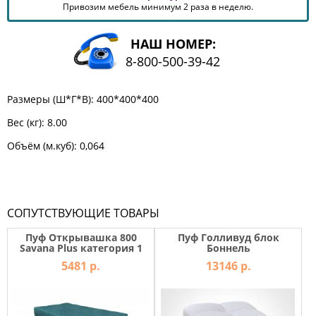
Привозим мебель минимум 2 раза в неделю.
КОМОДЫ
ЖУРНАЛЬНЫЕ
СТОЛЫ
НАШ НОМЕР:
8-800-500-39-42
ТУАЛЕТНЫЕ
СТОЛИКИ
БАНКЕТКИ
Размеры (Ш*Г*В): 400*400*400
И
ДИВАНЧИКИ
Вес (кг):
8.00
САДОВАЯ
Объём (м.куб):
0,064
МЕБЕЛЬ
ЗЕРКАЛА
СОПУТСТВУЮЩИЕ ТОВАРЫ
ФАБРИКИ
Пуф Открывашка 800
Пуф Голливуд блок
МЕБЕЛИ
Savana Plus категория 1
Боннель
5481 р.
13146 р.