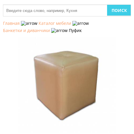
МЕБЕЛЬ
ДЛЯ
Главная
Каталог мебели
КУХНИ
Банкетки и диванчики
Пуфик
ДЕТСКАЯ
МЕБЕЛЬ
МЯГКАЯ
МЕБЕЛЬ
ШКАФЫ
МЕБЕЛЬ
ДЛЯ
СПАЛЬНИ
МЕБЕЛЬ
ДЛЯ
ГОСТИНОЙ