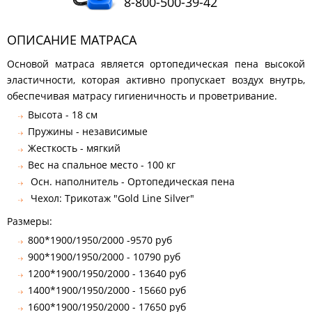
8-800-500-39-42
КОМОДЫ
ЖУРНАЛЬНЫЕ
ОПИСАНИЕ МАТРАСА
СТОЛЫ
Основой матраса является ортопедическая пена высокой
ТУАЛЕТНЫЕ
СТОЛИКИ
эластичности, которая активно пропускает воздух внутрь,
обеспечивая матрасу гигиеничность и проветривание.
БАНКЕТКИ
И
Высота - 18 см
ДИВАНЧИКИ
Пружины - независимые
САДОВАЯ
Жесткость - мягкий
МЕБЕЛЬ
Вес на спальное место - 100 кг
ЗЕРКАЛА
Осн. наполнитель - Ортопедическая пена
Чехол: Трикотаж "Gold Line Silver"
Размеры:
ФАБРИКИ
МЕБЕЛИ
800*1900/1950/2000 -9570 руб
900*1900/1950/2000 - 10790 руб
1200*1900/1950/2000 - 13640 руб
1400*1900/1950/2000 - 15660 руб
1600*1900/1950/2000 - 17650 руб