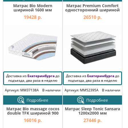
Матрас Bio Modern
Матрас Premium Comfort
шириной 1600 мм
односторонний шириной
1600 мм
19428 р.
26510 р.
Доставка из
Екатеринбурга
до
Доставка из
Екатеринбурга
до
подъезда, два раза в неделю
подъезда, два раза в неделю
Артикул: MM37138A
В наличии
Артикул: MM52395A
В наличии
Подробнее
Подробнее
Матрас Bio massage cocos
Матрас Sleep Tonic Sansara
double TFK шириной 900
1200х2000 мм
мм
16016 р.
27446 р.