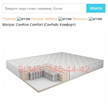
МЕБЕЛЬ
ДЛЯ
Главная
Каталог мебели
Матрасы
КУХНИ
Матрас СонRise Comfort (СонРайс Комфорт)
ДЕТСКАЯ
МЕБЕЛЬ
МЯГКАЯ
МЕБЕЛЬ
ШКАФЫ
МЕБЕЛЬ
ДЛЯ
СПАЛЬНИ
МЕБЕЛЬ
ДЛЯ
ГОСТИНОЙ