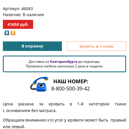
КОМОДЫ
Артикул:
46043
ЖУРНАЛЬНЫЕ
Наличие:
В наличии
СТОЛЫ
41650
руб.
ТУАЛЕТНЫЕ
СТОЛИКИ
БАНКЕТКИ
И
В корзину
Купить в 1 клик
ДИВАНЧИКИ
САДОВАЯ
Доставка из
Екатеринбурга
до подъезда.
МЕБЕЛЬ
Привозим мебель минимум 2 раза в неделю.
ЗЕРКАЛА
НАШ НОМЕР:
8-800-500-39-42
ФАБРИКИ
МЕБЕЛИ
Цена указана за кровать в 1-й категории ткани
с основанием без матраса.
Обращаем внимание,что угол у кровати может быть правый
или левый.