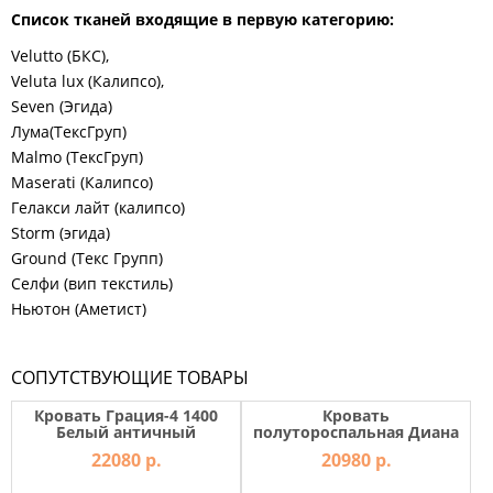
Список тканей входящие в первую категорию:
Velutto (БКС),
Veluta lux (Калипсо),
Seven (Эгида)
Лума(ТексГруп)
Malmo (ТексГруп)
Maserati (Калипсо)
Гелакси лайт (калипсо)
Storm (эгида)
Ground (Текс Групп)
Селфи (вип текстиль)
Ньютон (Аметист)
СОПУТСТВУЮЩИЕ ТОВАРЫ
Кровать Грация-4 1400
Кровать
Белый античный
полутороспальная Диана
Lux
22080 р.
20980 р.