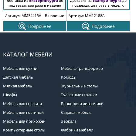
Доставка из
Екатеринбурга
до
Доставка из
Екатеринбурга
до
подъезда, два раза в неделю
подъезда, два раза в неделю
Артикул: MM34415A
В наличии
Артикул: MM12188A
Подробнее
Подробнее
КАТАЛОГ МЕБЕЛИ
Мебель для кухни
Мебель-трансформер
Детская мебель
Комоды
Мягкая мебель
Журнальные столы
Шкафы
Туалетные столики
Мебель для спальни
Банкетки и диванчики
Мебель для гостиной
Садовая мебель
Мебель для прихожей
Зеркала
Компьютерные столы
Фабрики мебели