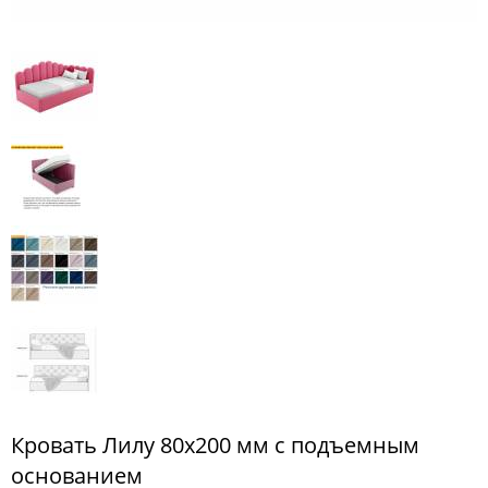
МЕБЕЛЬ
ДЛЯ
ПРИХОЖЕЙ
КОМПЬЮТЕРНЫЕ
СТОЛЫ
ОФИСНАЯ
МЕБЕЛЬ
МАТРАСЫ
МЕБЕЛЬ
ДЛЯ
ВАННОЙ
МЕБЕЛЬ-
ТРАНСФОРМЕР
Кровать Лилу 80х200 мм с подъемным
РАЗНАЯ
МЕБЕЛЬ
основанием