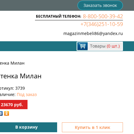
Заказать звонок
8-800-500-39-42
БЕСПЛАТНЫЙ ТЕЛЕФОН:
+7(346)251-10-59
magazinmebeli86@yandex.ru
Товары
(0 шт.)
енка Милан
тенка Милан
ртикул:
3739
аличие:
Под заказ
23670
руб.
В корзину
Купить в 1 клик