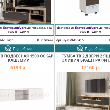
 из
Екатеринбурга
до подъезда, два
Доставка из
Екатеринбурга
до подъ
раза в неделю
раза в неделю
MM20145A
В наличии
Артикул: MM8341A
Подробнее
Подробнее
ТВ ПОДВЕСНАЯ 1500 ОСКАР
ТУМБА ТВ 2 ДВЕРИ 2 Я
КАШЕМИР
ОЛИВИЯ БРАШ ГРАФИТ,
КРАФТ
6199 р.
17160 р.