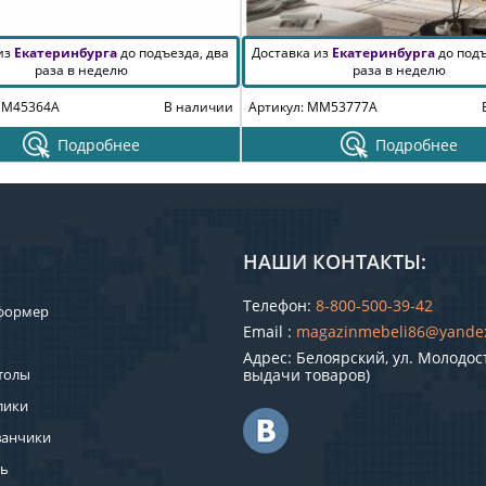
 из
Екатеринбурга
до подъезда, два
Доставка из
Екатеринбурга
до подъ
раза в неделю
раза в неделю
MM45364A
В наличии
Артикул: MM53777A
Подробнее
Подробнее
НАШИ КОНТАКТЫ:
Телефон:
8-800-500-39-42
формер
Email :
magazinmebeli86@yande
Адрес: Белоярский, ул. Молодост
толы
выдачи товаров)
лики
ванчики
ль