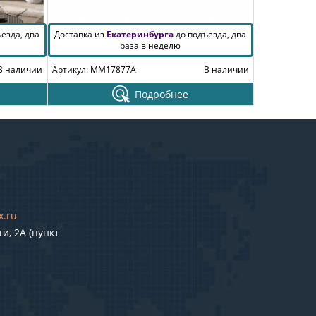
езда, два
Доставка из
Екатеринбурга
до подъезда, два
раза в неделю
В наличии
Артикул: MM17877A
В наличии
Подробнее
x.ru
и, 2А (пункт