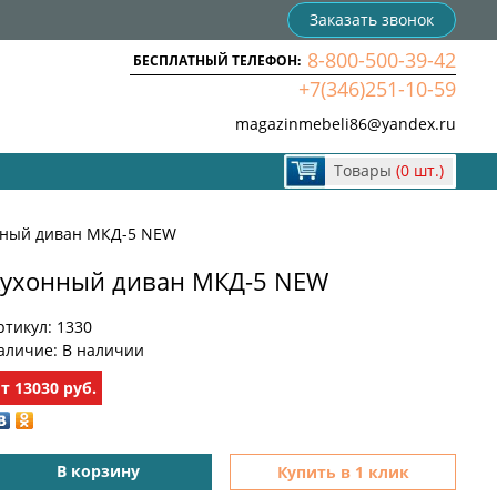
Заказать звонок
8-800-500-39-42
БЕСПЛАТНЫЙ ТЕЛЕФОН:
+7(346)251-10-59
magazinmebeli86@yandex.ru
Товары
(0 шт.)
нный диван МКД-5 NEW
ухонный диван МКД-5 NEW
ртикул:
1330
аличие:
В наличии
от
13030
руб.
В корзину
Купить в 1 клик