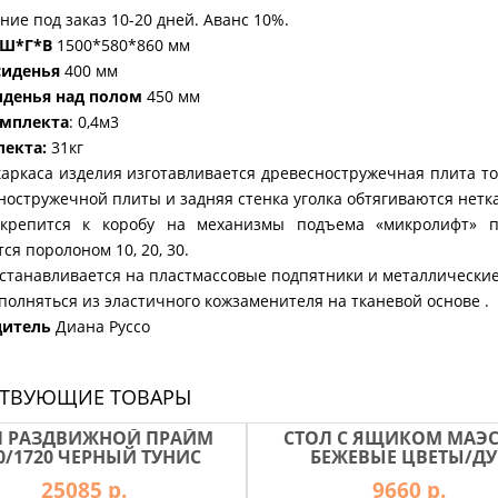
ние под заказ 10-20 дней. Аванс 10%.
 Ш*Г*В
1500*580*860 мм
сиденья
400 мм
иденья над полом
450 мм
мплекта
: 0,4м3
лекта:
31кг
аркаса изделия изготавливается древесностружечная плита 
ностружечной плиты и задняя стенка уголка обтягиваются нет
крепится к коробу на механизмы подъема «микролифт» п
ся поролоном 10, 20, 30.
станавливается на пластмассовые подпятники и металлические
олняться из эластичного кожзаменителя на тканевой основе .
дитель
Диана Руссо
СТВУЮЩИЕ ТОВАРЫ
Л РАЗДВИЖНОЙ ПРАЙМ
СТОЛ С ЯЩИКОМ МАЭ
0/1720 ЧЕРНЫЙ ТУНИС
БЕЖЕВЫЕ ЦВЕТЫ/ДУ
25085 р.
9660 р.