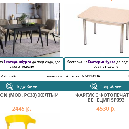
 из
Екатеринбурга
до подъезда, два
Доставка из
Екатеринбурга
до подъ
раза в неделю
раза в неделю
MM28559A
В наличии
Артикул: MM44840A
Подробнее
Подробнее
TON (MOD. PC33) ЖЕЛТЫЙ
ФАРТУК С ФОТОПЕЧА
ВЕНЕЦИЯ SP093
2445 р.
4530 р.