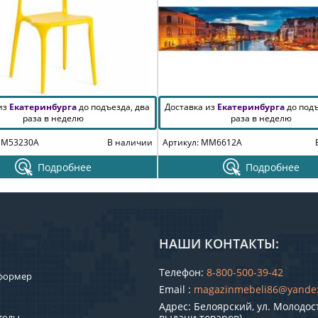
 из
Екатеринбурга
до подъезда, два
Доставка из
Екатеринбурга
до подъ
раза в неделю
раза в неделю
MM53230A
В наличии
Артикул: MM6612A
Подробнее
Подробнее
НАШИ КОНТАКТЫ:
Телефон:
8-800-500-39-42
формер
Email :
magazinmebeli86@yande
Адрес: Белоярский, ул. Молодост
толы
выдачи товаров)