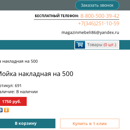
Заказать звонок
8-800-500-39-42
БЕСПЛАТНЫЙ ТЕЛЕФОН:
+7(346)251-10-59
magazinmebeli86@yandex.ru
Товары
(0 шт.)
 накладная на 500
ойка накладная на 500
ртикул:
691
аличие:
В наличии
1750
руб.
В корзину
Купить в 1 клик