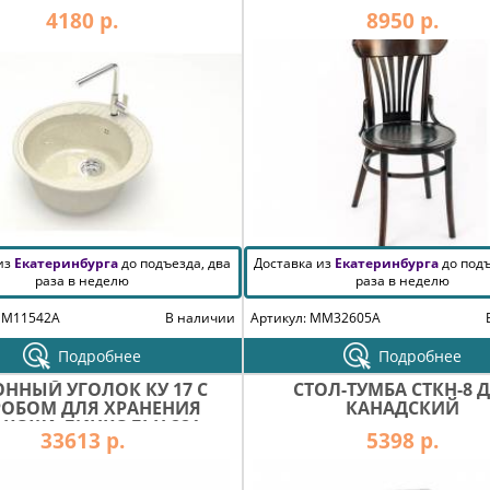
4180 р.
8950 р.
 из
Екатеринбурга
до подъезда, два
Доставка из
Екатеринбурга
до подъ
раза в неделю
раза в неделю
MM11542A
В наличии
Артикул: MM32605A
Подробнее
Подробнее
ОННЫЙ УГОЛОК КУ 17 С
СТОЛ-ТУМБА СТКН-8 
ОБОМ ДЛЯ ХРАНЕНИЯ
КАНАДСКИЙ
ОКОЖА ЛИНКОЛЬН 221
33613 р.
5398 р.