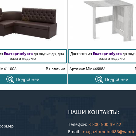
 из
Екатеринбурга
до подъезда, два
Доставка из
Екатеринбурга
до подъ
раза в неделю
раза в неделю
MM41100A
В наличии
Артикул: MM44688A
Подробнее
Подробнее
НАШИ КОНТАКТЫ:
Телефон:
8-800-500-39-42
формер
Email :
magazinmebeli86@yande