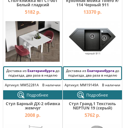
Стол-книжка №1 СТ-001
Кухонная мойка Tolero R-
Белый гладкий
114 Черный 911
5182 р.
13370 р.
Доставка из
Екатеринбурга
до
Доставка из
Екатеринбурга
до
подъезда, два раза в неделю
подъезда, два раза в неделю
Артикул: MM52281A
В наличии
Артикул: MM19149A
В наличии
Подробнее
Подробнее
Стул Барный ДХ-2 обивка
Стул Гранд.1 Текстиль
жемчуг
NEPTUN 19 (серый)
2008 р.
5762 р.