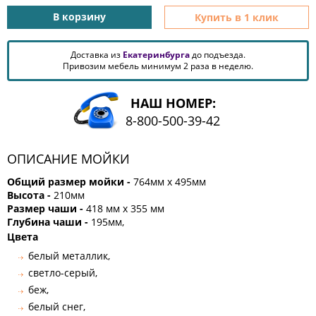
КОМОДЫ
В корзину
Купить в 1 клик
ЖУРНАЛЬНЫЕ
СТОЛЫ
Доставка из
Екатеринбурга
до подъезда.
ТУАЛЕТНЫЕ
Привозим мебель минимум 2 раза в неделю.
СТОЛИКИ
БАНКЕТКИ
НАШ НОМЕР:
И
8-800-500-39-42
ДИВАНЧИКИ
САДОВАЯ
МЕБЕЛЬ
ОПИСАНИЕ МОЙКИ
ЗЕРКАЛА
Общий размер мойки -
764мм х 495мм
Высота -
210мм
Размер чаши -
418 мм х 355 мм
Глубина чаши -
195мм,
ФАБРИКИ
Цвета
МЕБЕЛИ
белый металлик,
светло-серый,
беж,
белый снег,