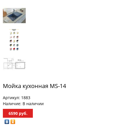
МЕБЕЛЬ
ДЛЯ
ПРИХОЖЕЙ
КОМПЬЮТЕРНЫЕ
СТОЛЫ
ОФИСНАЯ
МЕБЕЛЬ
МАТРАСЫ
МЕБЕЛЬ
ДЛЯ
Мойка кухонная MS-14
ВАННОЙ
Артикул:
1883
МЕБЕЛЬ-
ТРАНСФОРМЕР
Наличие:
В наличии
6590
руб.
РАЗНАЯ
МЕБЕЛЬ