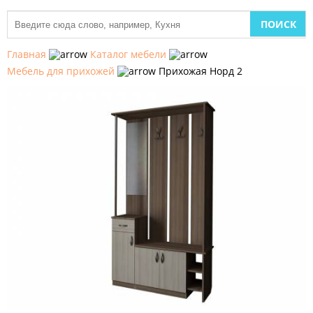
МЕБЕЛЬ
ДЛЯ
Главная
Каталог мебели
КУХНИ
Мебель для прихожей
Прихожая Норд 2
ДЕТСКАЯ
МЕБЕЛЬ
МЯГКАЯ
МЕБЕЛЬ
ШКАФЫ
МЕБЕЛЬ
ДЛЯ
СПАЛЬНИ
МЕБЕЛЬ
ДЛЯ
ГОСТИНОЙ