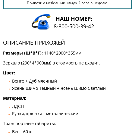
Привозим мебель минимум 2 раза в неделю.
КОМОДЫ
ЖУРНАЛЬНЫЕ
СТОЛЫ
НАШ НОМЕР:
8-800-500-39-42
ТУАЛЕТНЫЕ
СТОЛИКИ
ОПИСАНИЕ ПРИХОЖЕЙ
БАНКЕТКИ
И
ДИВАНЧИКИ
Размеры (Ш*В*Г):
1140*2000*355мм
САДОВАЯ
Зеркало (290*4*900мм) в стоимость не входит.
МЕБЕЛЬ
Цвет:
ЗЕРКАЛА
Венге + Дуб млечный
Ясень Шимо Темный + Ясень Шимо Светлый
Материал:
ФАБРИКИ
МЕБЕЛИ
ЛДСП
Ручки, крючки - металлические
Транспортные габариты:
Вес - 60 кг