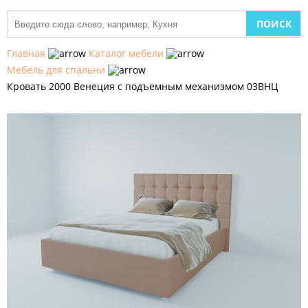
МЕБЕЛЬ
ДЛЯ
Главная
Каталог мебели
КУХНИ
Мебель для спальни
Кровать 2000 Венеция с подъемным механизмом 03ВНЦ
ДЕТСКАЯ
МЕБЕЛЬ
МЯГКАЯ
МЕБЕЛЬ
ШКАФЫ
МЕБЕЛЬ
ДЛЯ
СПАЛЬНИ
МЕБЕЛЬ
ДЛЯ
ГОСТИНОЙ