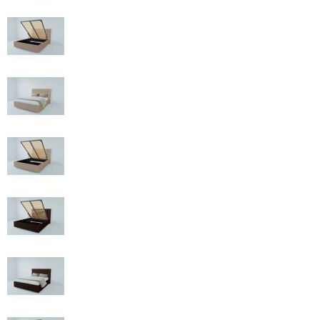
КОМОДЫ
ЖУРНАЛЬНЫЕ
СТОЛЫ
ТУАЛЕТНЫЕ
СТОЛИКИ
БАНКЕТКИ
И
ДИВАНЧИКИ
САДОВАЯ
МЕБЕЛЬ
ЗЕРКАЛА
ФАБРИКИ
МЕБЕЛИ