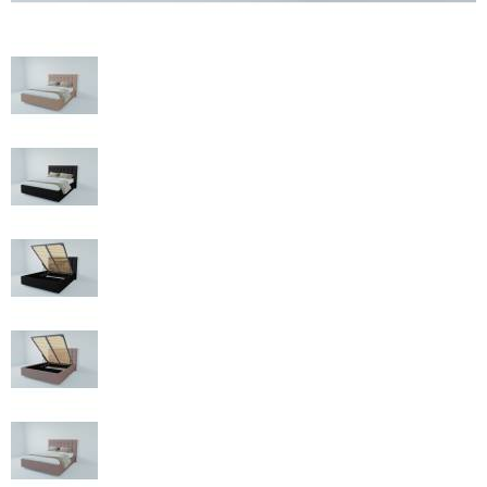
МЕБЕЛЬ
ДЛЯ
ПРИХОЖЕЙ
КОМПЬЮТЕРНЫЕ
СТОЛЫ
ОФИСНАЯ
МЕБЕЛЬ
МАТРАСЫ
МЕБЕЛЬ
ДЛЯ
ВАННОЙ
МЕБЕЛЬ-
ТРАНСФОРМЕР
РАЗНАЯ
МЕБЕЛЬ