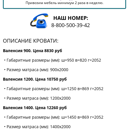
Привозим мебель минимум 2 раза в неделю.
КОМОДЫ
ЖУРНАЛЬНЫЕ
СТОЛЫ
НАШ НОМЕР:
8-800-500-39-42
ТУАЛЕТНЫЕ
СТОЛИКИ
ОПИСАНИЕ КРОВАТИ:
БАНКЕТКИ
И
ДИВАНЧИКИ
Валенсия 900. Цена 8830 руб
САДОВАЯ
• Габаритные размеры (мм): ш=950 в=820 г=2052
МЕБЕЛЬ
• Размер матраса (мм): 900x2000
ЗЕРКАЛА
Валенсия 1200. Цена 10750 руб
• Габаритные размеры (мм): ш=1250 в=869 г=2052
ФАБРИКИ
• Размер матраса (мм): 1200x2000
МЕБЕЛИ
Валенсия 1400. Цена 12260 руб
• Габаритные размеры (мм): ш=1450 в=869 г=2052
• Размер матраса (мм): 1400x2000