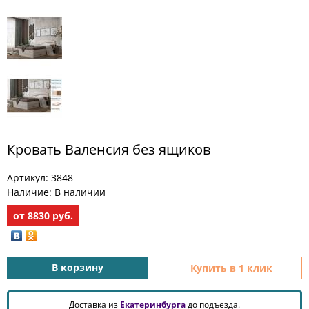
МЕБЕЛЬ
ДЛЯ
ПРИХОЖЕЙ
КОМПЬЮТЕРНЫЕ
СТОЛЫ
ОФИСНАЯ
МЕБЕЛЬ
Кровать Валенсия без ящиков
МАТРАСЫ
Артикул:
3848
МЕБЕЛЬ
Наличие:
В наличии
ДЛЯ
ВАННОЙ
от
8830
руб.
МЕБЕЛЬ-
ТРАНСФОРМЕР
В корзину
Купить в 1 клик
РАЗНАЯ
МЕБЕЛЬ
Доставка из
Екатеринбурга
до подъезда.