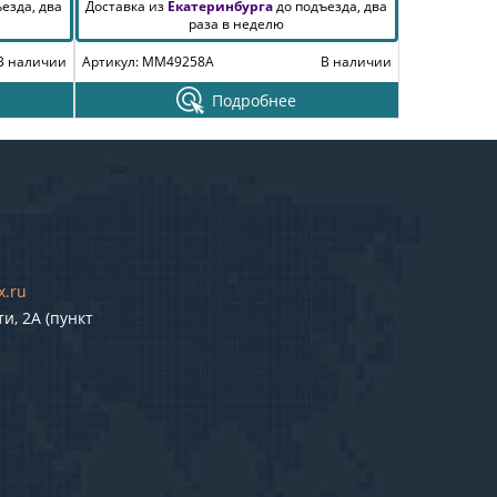
езда, два
Доставка из
Екатеринбурга
до подъезда, два
раза в неделю
В наличии
Артикул: MM49258A
В наличии
Подробнее
x.ru
и, 2А (пункт