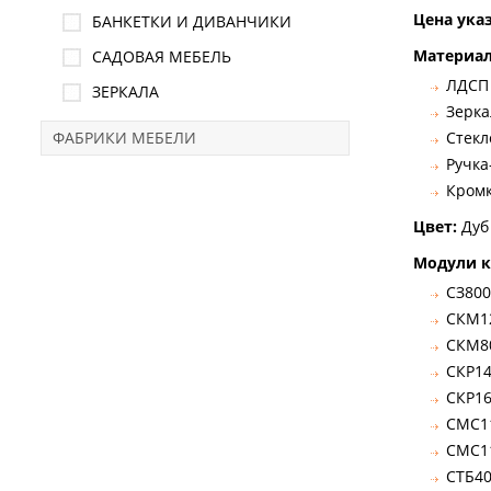
Цена ука
БАНКЕТКИ И ДИВАНЧИКИ
Материа
САДОВАЯ МЕБЕЛЬ
ЛДСП
ЗЕРКАЛА
Зерка
ФАБРИКИ МЕБЕЛИ
Стекл
Ручка
Кромк
Цвет:
Дуб
Модули к
СЗ800
СКМ12
СКМ80
СКР14
СКР16
СМС11
СМС11
СТБ40