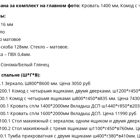
зана за комплект на главном фото:
Кровать 1400 мм, Комод с
лы:
 16 мм
ло
о матовое
-скоба 128мм. Стекло – матовое.
а – ПВХ 0,4мм.
 Сонома/Белый Глянец
 спальне (Ш*Г*В):
.1 Зеркало, Ш800*В600 мм. Цена 3050 руб
00.1 Комод с четырьмя ящиками, двумя дверками, ш1200*г450*
0.1 Комод с четырьмя ящиками ш800*г450*в835 мм. Цена 7430
00.1 Кровать сп/м 1400*2000мм Вкладыш ДСП ш1440*г850*в2032
00.1 Кровать сп/м 1600*2000мм Вкладыш ДСП. Цена 11990 руб
00.1 Стол макияжный с зеркалом, одним ящиком и двумя дверк
00.2 Стол макияжный с тремя ящиками ш1100*г450*в760мм. Це
0.1 Тумба прикроватная с двумя ящиками ш400*г380*в410мм. Ц