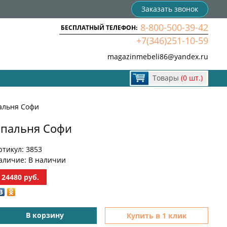
Заказать звонок
8-800-500-39-42
БЕСПЛАТНЫЙ ТЕЛЕФОН:
+7(346)251-10-59
magazinmebeli86@yandex.ru
Товары
(0 шт.)
альня Софи
пальня Софи
ртикул:
3853
аличие:
В наличии
24480
руб.
В корзину
Купить в 1 клик