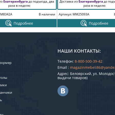
 из
Екатеринбурга
до подъезда, два
Доставка из
Екатеринбурга
до подъ
раза в неделю
раза в неделю
MM8342A
В наличии
Артикул: MM25093A
Подробнее
Подробнее
НАШИ КОНТАКТЫ:
Телефон:
8-800-500-39-42
формер
Email :
magazinmebeli86@yande
Адрес: Белоярский, ул. Молодост
толы
выдачи товаров)
лики
ванчики
ль
ли