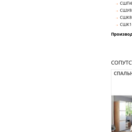
СШП45
СШУ86
СШК80
СШК16
Произво
СОПУТ
СПАЛЬ