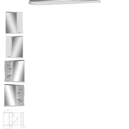
МЕБЕЛЬ
ДЛЯ
ПРИХОЖЕЙ
КОМПЬЮТЕРНЫЕ
СТОЛЫ
ОФИСНАЯ
МЕБЕЛЬ
МАТРАСЫ
МЕБЕЛЬ
ДЛЯ
ВАННОЙ
МЕБЕЛЬ-
ТРАНСФОРМЕР
РАЗНАЯ
МЕБЕЛЬ