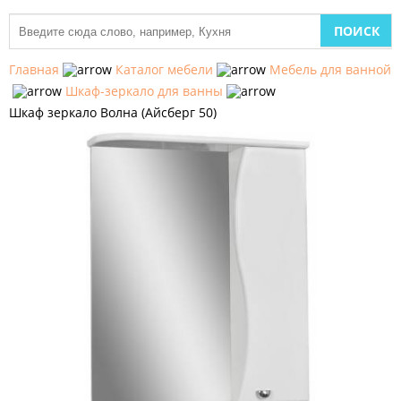
МЕБЕЛЬ
ДЛЯ
Главная
Каталог мебели
Мебель для ванной
КУХНИ
Шкаф-зеркало для ванны
Шкаф зеркало Волна (Айсберг 50)
ДЕТСКАЯ
МЕБЕЛЬ
МЯГКАЯ
МЕБЕЛЬ
ШКАФЫ
МЕБЕЛЬ
ДЛЯ
СПАЛЬНИ
МЕБЕЛЬ
ДЛЯ
ГОСТИНОЙ