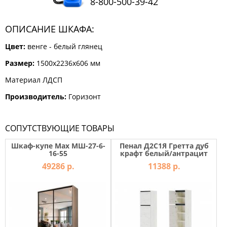
8-800-500-39-42
КОМОДЫ
ЖУРНАЛЬНЫЕ
ОПИСАНИЕ ШКАФА:
СТОЛЫ
Цвет:
венге - белый глянец
ТУАЛЕТНЫЕ
СТОЛИКИ
Размер:
1500х2236х606 мм
БАНКЕТКИ
И
Материал ЛДСП
ДИВАНЧИКИ
Производитель:
Горизонт
САДОВАЯ
МЕБЕЛЬ
СОПУТСТВУЮЩИЕ ТОВАРЫ
ЗЕРКАЛА
Шкаф-купе Max МШ-27-6-
Пенал Д2С1Я Гретта дуб
16-55
крафт белый/антрацит
49286 р.
11388 р.
ФАБРИКИ
МЕБЕЛИ