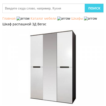
МЕБЕЛЬ
ДЛЯ
Главная
Каталог мебели
Шкафы
КУХНИ
Шкаф распашной 3Д Вегас
ДЕТСКАЯ
МЕБЕЛЬ
МЯГКАЯ
МЕБЕЛЬ
ШКАФЫ
МЕБЕЛЬ
ДЛЯ
СПАЛЬНИ
МЕБЕЛЬ
ДЛЯ
ГОСТИНОЙ